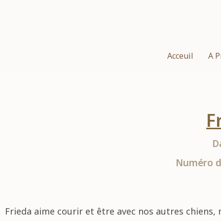
Acceuil
A P
F
D
Numéro d
Frieda aime courir et être avec nos autres chiens, 